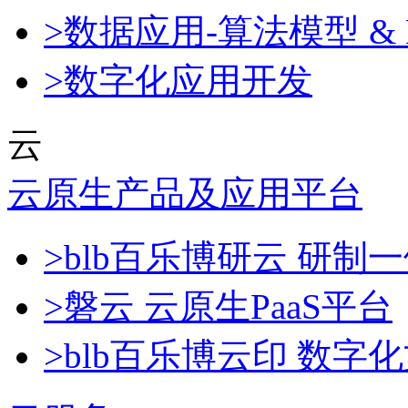
>数据应用-算法模型 & 
>数字化应用开发
云
云原生产品及应用平台
>blb百乐博研云 研
>磐云 云原生PaaS平台
>blb百乐博云印 数字