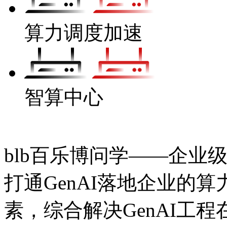
算力调度加速
智算中心
blb百乐博问学——企业级A
打通GenAI落地企业的算力
素，综合解决GenAI工程在