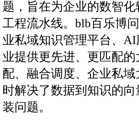
题，旨在为企业的数智
工程流水线。blb百乐博问
业私域知识管理平台、A
业提供更先进、更匹配的
配、融合调度、企业
时解决了数据到知识的向
装问题。