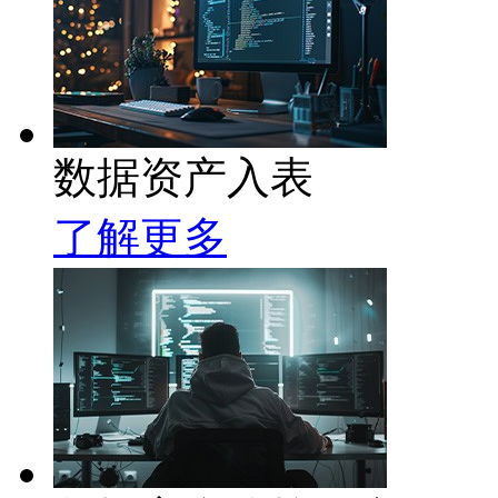
数据资产入表
了解更多