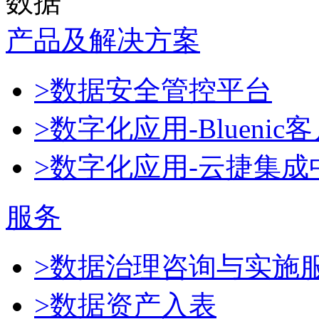
数据
产品及解决方案
>数据安全管控平台
>数字化应用-Blueni
>数字化应用-云捷集成
服务
>数据治理咨询与实施
>数据资产入表